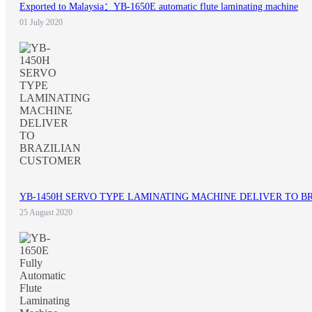
Exported to Malaysia：YB-1650E automatic flute laminating machine
01 July 2020
YB-1450H SERVO TYPE LAMINATING MACHINE DELIVER TO B
25 August 2020