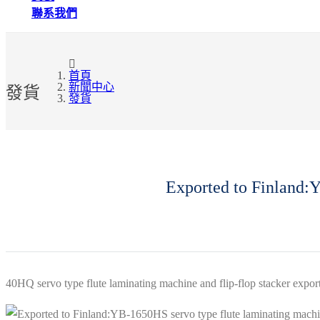
聯系我們
首頁
新聞中心
發貨
發貨
Exported to Finland:Y
40HQ servo type flute laminating machine and flip-flop stacker expor