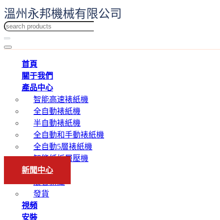
溫州永邦機械有限公司
首頁
關于我們
產品中心
智能高速裱紙機
全自動裱紙機
半自動裱紙機
全自動和手動裱紙機
全自動5層裱紙機
智能紙板層壓機
新聞中心
展會新聞
發貨
視頻
安裝