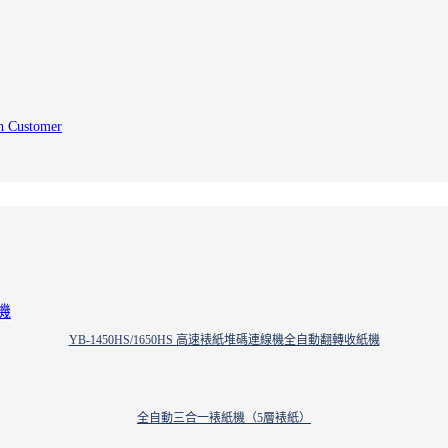
n Customer
YB-1450HS/1650HS 高速裱紙堆碼連線機全自動翻轉收紙機
全自動三合一裱紙機（5層裱紙）